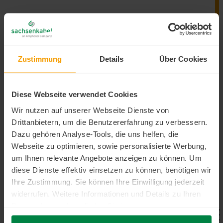
404
Da scheint etwas schief gelaufen zu sein.
Zustimmung
Details
Über Cookies
Die von Ihnen aufgerufene Seite konnte nicht
gefunden werden. Möglicherweise haben Sie
Diese Webseite verwendet Cookies
sich vertippt oder einen Link aufgerufen, der
Wir nutzen auf unserer Webseite Dienste von
nicht mehr existiert.
Drittanbietern, um die Benutzererfahrung zu verbessern.
Dazu gehören Analyse-Tools, die uns helfen, die
Webseite zu optimieren, sowie personalisierte Werbung,
um Ihnen relevante Angebote anzeigen zu können. Um
diese Dienste effektiv einsetzen zu können, benötigen wir
Ihre Zustimmung. Sie können Ihre Einwilligung jederzeit
widerrufen. Weitere Informationen und Details zu Ihren
ZURÜCK ZUR STARTSEITE
Datenschutzrechten finden Sie in unserer
Datenschutzerklärung
.